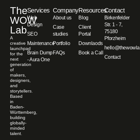
The
Services
Company
Resources
Contact
WOW
Web
About us
Blog
Birkenfelder
Design
Str. 1 - 7,
Lab
Case
Client
75180
SEO
studies
Portal
A
Pforzheim
creative
Maintenance
Portfolio
Downlaods
hello@thewowla
launchpad
Brain Dump
FAQs
Book a Call
for the
Contact
next
- Aura One
generation
of
makers,
designers,
and
storytellers.
Based
in
Baden-
Württemberg,
building
globally-
minded
talent.